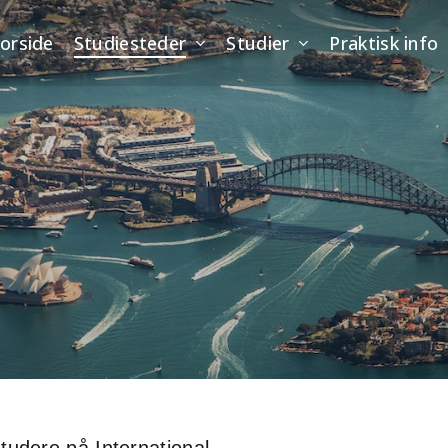
orside
Studiesteder
Studier
Praktisk info
studere på International