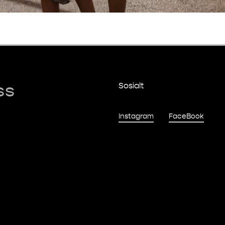
ss
Sosialt
Instagram
FaceBook