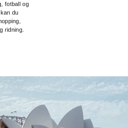
, fotball og
 kan du
mhopping,
og ridning.