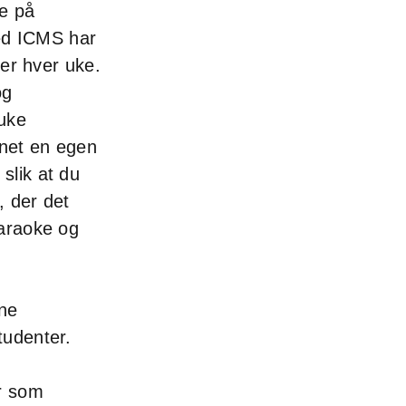
de på
ed ICMS har
eter hver uke.
og
 uke
nnet en egen
slik at du
, der det
karaoke og
ne
tudenter.
er som