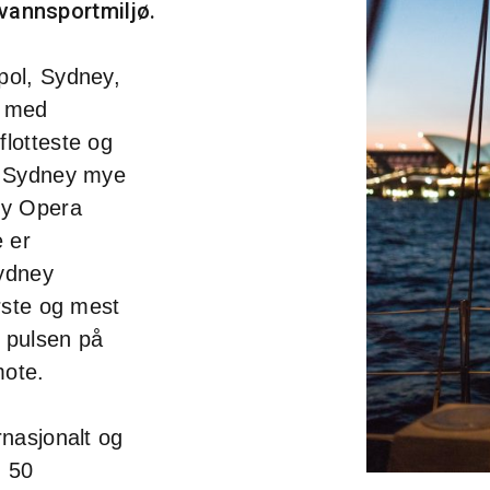
 vannsportmiljø.
pol, Sydney,
) med
lotteste og
r Sydney mye
ey Opera
 er
Sydney
rste og mest
a pulsen på
mote.
rnasjonalt og
n 50