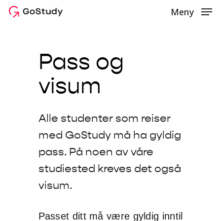
Skip
Meny
to
Clos
main
Men
content
Pass
og
visum
Alle studenter som reiser
med GoStudy må ha gyldig
pass. På noen av våre
studiested kreves det også
visum.
Passet ditt må være gyldig inntil